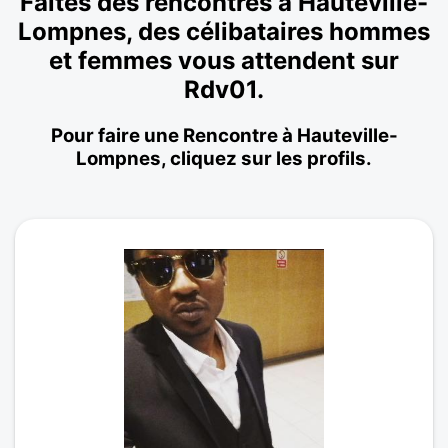
Faites des rencontres à Hauteville-
Lompnes, des célibataires hommes
et femmes vous attendent sur
Rdv01.
Pour faire une Rencontre à Hauteville-
Lompnes, cliquez sur les profils.