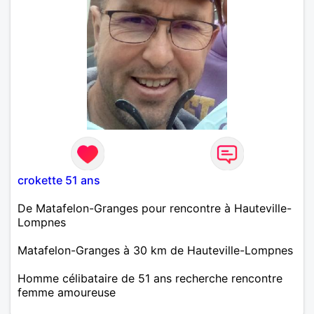
crokette 51 ans
De Matafelon-Granges pour rencontre à Hauteville-
Lompnes
Matafelon-Granges à 30 km de Hauteville-Lompnes
Homme célibataire de 51 ans recherche rencontre
femme amoureuse