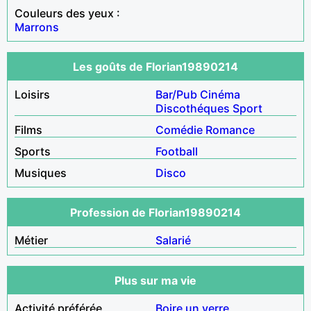
Couleurs des yeux :
Marrons
Les goûts de Florian19890214
Loisirs
Bar/Pub
Cinéma
Discothéques
Sport
Films
Comédie
Romance
Sports
Football
Musiques
Disco
Profession de Florian19890214
Métier
Salarié
Plus sur ma vie
Activité préférée
Boire un verre