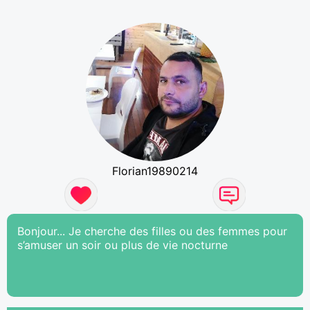
Florian19890214
Bonjour... Je cherche des filles ou des femmes pour
s’amuser un soir ou plus de vie nocturne