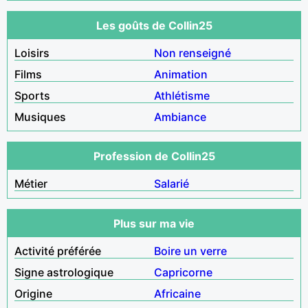
Les goûts de Collin25
Loisirs
Non renseigné
Films
Animation
Sports
Athlétisme
Musiques
Ambiance
Profession de Collin25
Métier
Salarié
Plus sur ma vie
Activité préférée
Boire un verre
Signe astrologique
Capricorne
Origine
Africaine