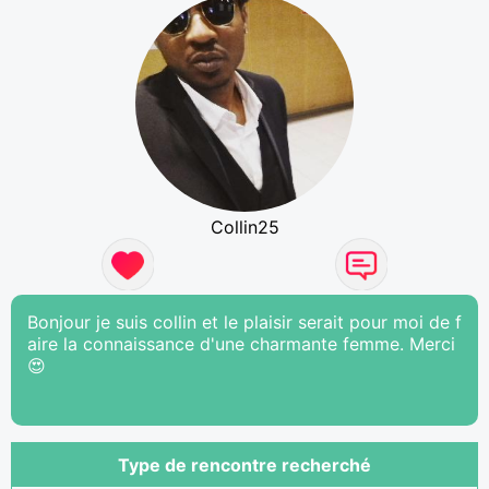
Collin25
Bonjour je suis collin et le plaisir serait pour moi de f
aire la connaissance d'une charmante femme. Merci
😍
Type de rencontre recherché