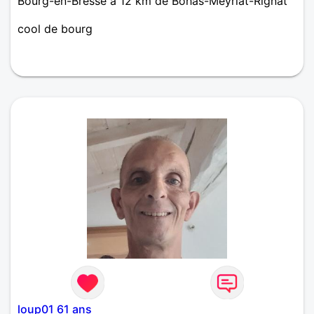
Bourg-en-Bresse à 12 km de Bohas-Meyriat-Rignat
cool de bourg
loup01 61 ans