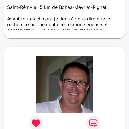
Saint-Rémy à 15 km de Bohas-Meyriat-Rignat
Avant toutes choses, je tiens à vous dire que je
recherche uniquement une relation sérieuse et
constructive.... Je suis quelqu'un d'agréable,
d'enjoué, de gentil, d'attentionné et ouvert aux
autres avec quelques défauts sûrement 😅. Je ne
suis pas un "gros fêtard", j'aime les sorties au
restaurant, j'aime aussi être à la maison en mode
cocooning. Je recherche quelqu'un qui me
ressemble ou pas 😉 pour partager de bons
moments simples, agréables. Je peux aussi bien
apprécier une personne qui est réservée, qu'une
personne qui pétille. La vie est le plaisir de rire
ensemble, de passer de bons moments. C'est
difficile de parler de la personne recherchée car elle
peut avoir des caractères et des manières d'être
complètement différents et me plaire. Les
personnes qui aiment sourire, rire, les personnes
positives qui aiment la vie sont en tout cas les
bienvenues. N hésitez pas à m'écrire, je vous
répondrais dans tous les cas avec plaisir :) “Ce sont