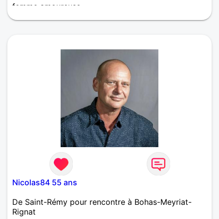
femme amoureuse
Bonjour je m'appelle David j'ai 50 ans je mesure 1 m
93 pour 80 kg j'ai deux filles une de 5 ans et 9 ans
je vis à la campagne dans un corps de ferme j'ai
deux chiens des lapins des poules je pense être une
personne simple qui vit simplement j'apprécie très
très bien les choses simples de la vie
Nicolas84 55 ans
De Saint-Rémy pour rencontre à Bohas-Meyriat-
Rignat