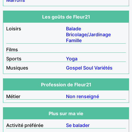
Les goûts de Fleur21
Loisirs
Balade
Bricolage/Jardinage
Famille
Films
Sports
Yoga
Musiques
Gospel
Soul
Variétés
Profession de Fleur21
Métier
Non renseigné
Plus sur ma vie
Activité préférée
Se balader