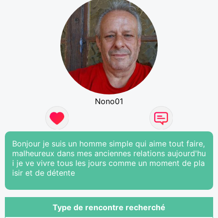
Nono01
Bonjour je suis un homme simple qui aime tout faire,
malheureux dans mes anciennes relations aujourd'hu
i je ve vivre tous les jours comme un moment de pla
isir et de détente
Type de rencontre recherché