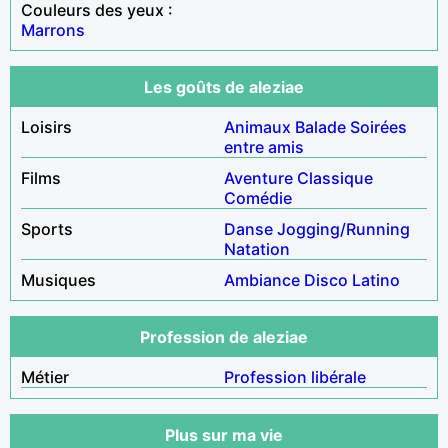
Couleurs des yeux :
Marrons
Les goûts de aleziae
Loisirs
Animaux
Balade
Soirées
entre amis
Films
Aventure
Classique
Comédie
Sports
Danse
Jogging/Running
Natation
Musiques
Ambiance
Disco
Latino
Profession de aleziae
Métier
Profession libérale
Plus sur ma vie