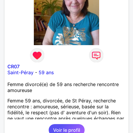
CR07
Saint-Péray
-
59 ans
Femme divorcé(e) de 59 ans recherche rencontre
amoureuse
Femme 59 ans, divorcée, de St Péray, recherche
rencontre : amoureuse, sérieuse, basée sur la
fidélité, le respect (pas d' aventure d'un soir). Rien
ne vaut une rencontre après quelques échanges par
messages pour savoir si il y a un feeling entre les
Voir le profil
deux et le désir de se revoir. Au plaisir de se