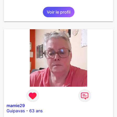
Voir le profil
mamie29
Guipavas
-
63 ans