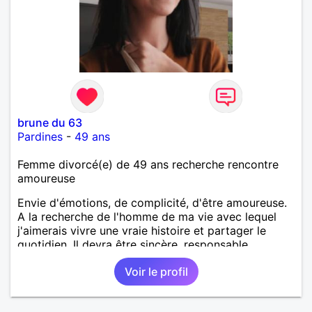
brune du 63
Pardines
-
49 ans
Femme divorcé(e) de 49 ans recherche rencontre
amoureuse
Envie d'émotions, de complicité, d'être amoureuse.
A la recherche de l'homme de ma vie avec lequel
j'aimerais vivre une vraie histoire et partager le
quotidien. Il devra être sincère, responsable,
ambitieux, entreprenant, fort de caractère et avec le
Voir le profil
sens de l'humour. Il saura me chouchouter et me
mettre en valeur, me donner son amour et attention.
Merci de m'avoir lu et à bientôt...