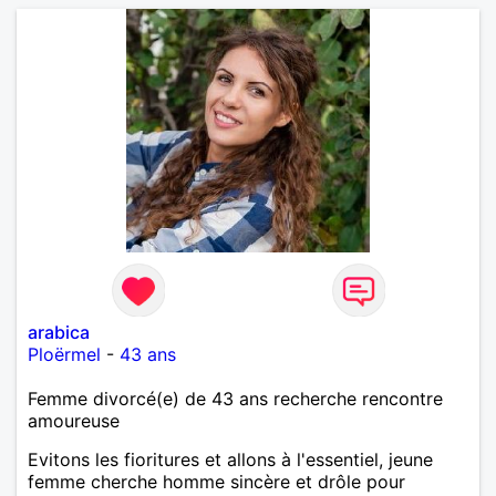
arabica
Ploërmel
-
43 ans
Femme divorcé(e) de 43 ans recherche rencontre
amoureuse
Evitons les fioritures et allons à l'essentiel, jeune
femme cherche homme sincère et drôle pour