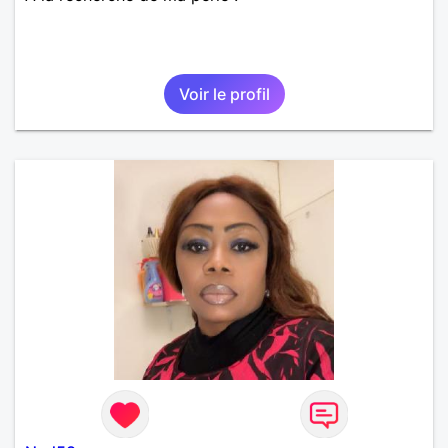
Voir le profil