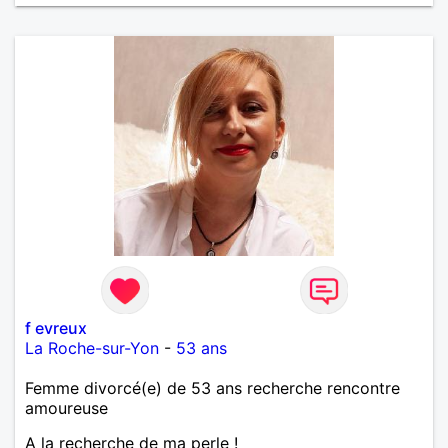
f evreux
La Roche-sur-Yon
-
53 ans
Femme divorcé(e) de 53 ans recherche rencontre
amoureuse
A la recherche de ma perle !