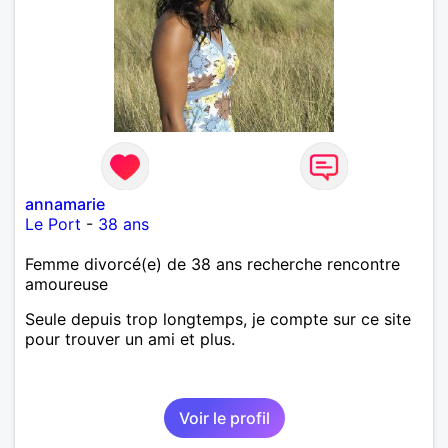
annamarie
Le Port
-
38 ans
Femme divorcé(e) de 38 ans recherche rencontre
amoureuse
Seule depuis trop longtemps, je compte sur ce site
pour trouver un ami et plus.
Voir le profil