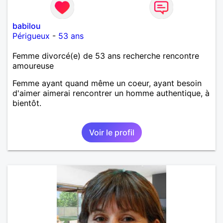
babilou
Périgueux
-
53 ans
Femme divorcé(e) de 53 ans recherche rencontre
amoureuse
Femme ayant quand même un coeur, ayant besoin
d'aimer aimerai rencontrer un homme authentique, à
bientôt.
Voir le profil