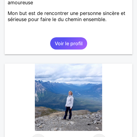
amoureuse
Mon but est de rencontrer une personne sincère et
sérieuse pour faire le du chemin ensemble.
Voir le profil