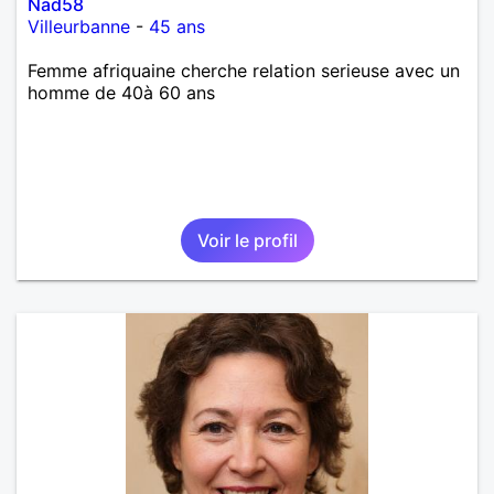
Nad58
Villeurbanne
-
45 ans
Femme afriquaine cherche relation serieuse avec un
homme de 40à 60 ans
Voir le profil