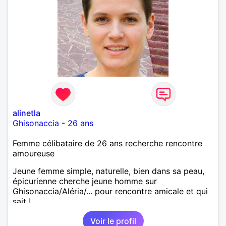
alinetla
Ghisonaccia
-
26 ans
Femme célibataire de 26 ans recherche rencontre
amoureuse
Jeune femme simple, naturelle, bien dans sa peau,
épicurienne cherche jeune homme sur
Ghisonaccia/Aléria/... pour rencontre amicale et qui
sait !
Voir le profil