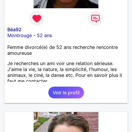
Béa92
Montrouge
-
52 ans
Femme divorcé(e) de 52 ans recherche rencontre
amoureuse
Je recherches un ami voir une relation sérieuse.
J'aime la vie, la nature, la simplicité, l'humour, les
animaux, le ciné, la danse etc. Pour en savoir plus il
faut me contacter.
Voir le profil