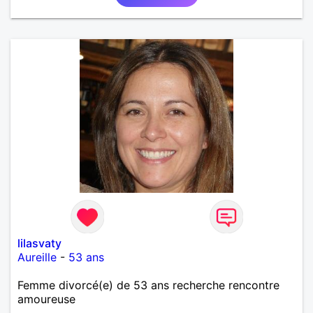
lilasvaty
Aureille
-
53 ans
Femme divorcé(e) de 53 ans recherche rencontre
amoureuse