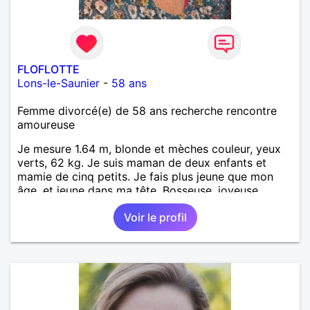
FLOFLOTTE
Lons-le-Saunier
-
58 ans
Femme divorcé(e) de 58 ans recherche rencontre
amoureuse
Je mesure 1.64 m, blonde et mèches couleur, yeux
verts, 62 kg. Je suis maman de deux enfants et
mamie de cinq petits. Je fais plus jeune que mon
âge, et jeune dans ma tête. Bosseuse, joyeuse,
sensible, bienveillante, aimant aller danser ou rester
Voir le profil
tranquille à la maison. Balades, bricolage... j'ai un
chien. Je suis AES de métier et j'exerce à mon
compte. PAT votre num merci.