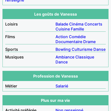
Les goûts de Vanessa
Loisirs
Balade
Cinéma
Concerts
Cuisine
Famille
Films
Action
Comédie
Documentaire
Drame
Sports
Bowling
Culturisme
Danse
Musiques
Ambiance
Classique
Dance
Profession de Vanessa
Métier
Salarié
Plus sur ma vie
Activité préférée
Non renseigné