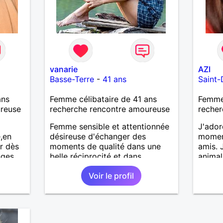
vanarie
AZI
Basse-Terre
-
41 ans
Saint-
ans
Femme célibataire de 41 ans
Femme
ureuse
recherche rencontre amoureuse
recher
Femme sensible et attentionnée
J'ador
,en
désireuse d'échanger des
moment
r dès
moments de qualité dans une
amis. 
nges
belle réciprocité et dans
animal
l'authenticité.
ou à l
Voir le profil
person
affini
A bien