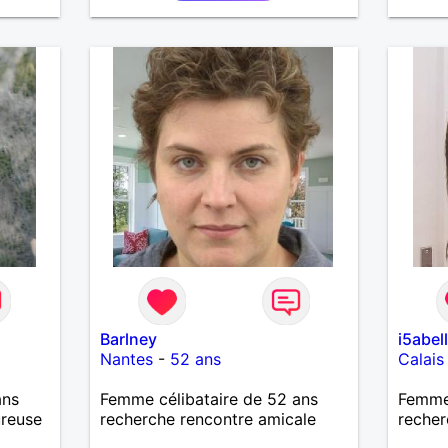
plus.
Barlney
i5abel
Nantes
-
52 ans
Calais
ans
Femme célibataire de 52 ans
Femme 
ureuse
recherche rencontre amicale
recher