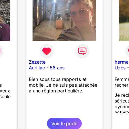
vie mais à deux. Je peux tout
faire toute seule, mais j en ai
marre je veux partagé et rigoler
Zezette
herme
Aurillac
-
58 ans
Uzès
Bien sous tous rapports et
Femme 
s
mobile. Je ne suis pas attachée
recher
 veux
à une région particulière.
Je rec
seule
sérieu
dynam
activit
cinéma
Voir le profil
promen