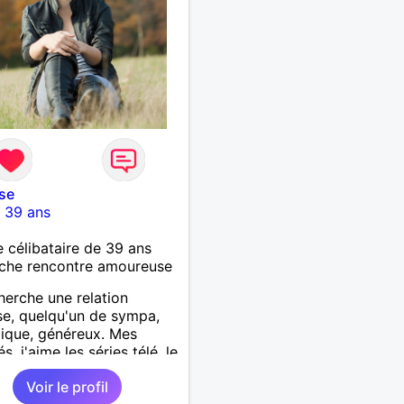
se
-
39 ans
célibataire de 39 ans
che rencontre amoureuse
herche une relation
se, quelqu'un de sympa,
ique, généreux. Mes
és, j'aime les séries télé, le
, lire, voyager, se
Voir le profil
er, visiter les musées et