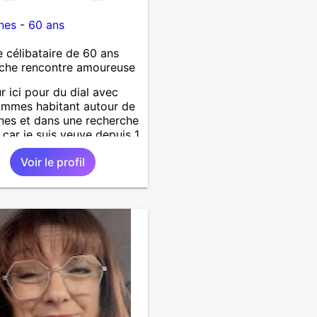
nes
-
60 ans
célibataire de 60 ans
che rencontre amoureuse
r ici pour du dial avec
mmes habitant autour de
es et dans une recherche
 car je suis veuve depuis 1
 ne répondrai pas aux
Voir le profil
, bonne chance à tous.