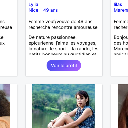
Lylia
lilas
Nice
-
49 ans
Maren
ns
Femme veuf/veuve de 49 ans
Femme 
ureuse
recherche rencontre amoureuse
recher
ce
De nature passionnée,
Bonjou
eux
épicurienne, j’aime les voyages,
des ho
la nature, le sport .. la rando, les
Marenn
petits bonheurs au quotidien et
amical
surtout … le chocolat 🙂 Je
an. Je
Voir le profil
recherche un homme avec des
autres
belles valeurs, respectueux,
bienveillant. Une jolie rencontre,
un feeling, une connexion, pour
vivre une belle histoire d’amour
et profiter de ce que la vie peut
nous offrir de plus beau en
retour. Je tiens à préciser, que je
cherche un homme sans enfants,
qui ne boit pas et ne fume pas.