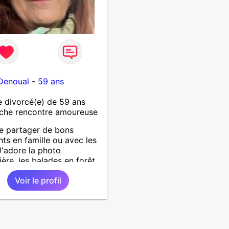
Denoual
-
59 ans
 divorcé(e) de 59 ans
che rencontre amoureuse
e partager de bons
s en famille ou avec les
J'adore la photo
ière, les balades en forêt
a mer. Je recherche une
Voir le profil
ne sympa et on verra si
tés. Envoyez-moi message.
tôt.