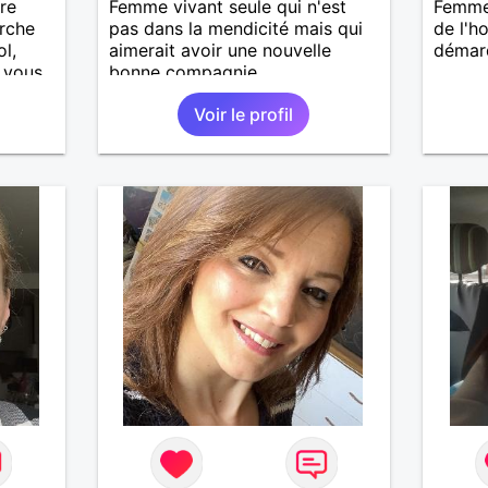
re
Femme vivant seule qui n'est
Femme 
erche
pas dans la mendicité mais qui
de l'h
ol,
aimerait avoir une nouvelle
démar
, vous
bonne compagnie.
Voir le profil