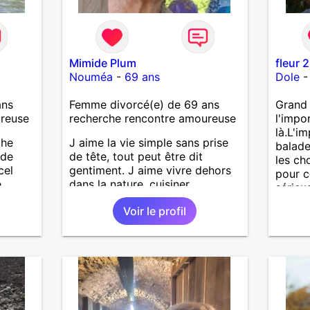
Mimide Plum
fleur 
Nouméa
-
69 ans
Dole
ans
Femme divorcé(e) de 69 ans
Grand 
ureuse
recherche rencontre amoureuse
l'impo
là.L'i
che
J aime la vie simple sans prise
balade
 de
de tête, tout peut être dit
les ch
cel
gentiment. J aime vivre dehors
pour c
e
dans la nature, cuisiner,
sérieu
ait
randonner, camper, voyager,
Voir le profil
enfants
découvrir, comprendre des
es et
nouveaux trucs techniques et
sur la vie des êtres vivants. J
eurs
aime danser, faire la fête. Je ne
 à ma
bois pratiquement pas d alcool,
vous
je fume rarement, je ris souvent.
Je cherche un vrai amoureux
pour continuer à profiter de la