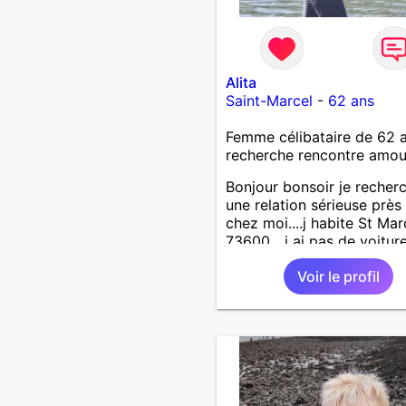
Alita
Saint-Marcel
-
62 ans
Femme célibataire de 62 
recherche rencontre amo
Bonjour bonsoir je recher
une relation sérieuse près
chez moi....j habite St Mar
73600....j ai pas de voitur
50km ... quelqu'un qui aur
Voir le profil
entre 55 et 64 ans...sans 
de préférence même adult
qui n aurait garder aucun
contact avec une où plusi
ex...si vous correspondez
recherche ecrivez moi je 
répondrai...