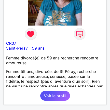
CR07
Saint-Péray
-
59 ans
Femme divorcé(e) de 59 ans recherche rencontre
amoureuse
Femme 59 ans, divorcée, de St Péray, recherche
rencontre : amoureuse, sérieuse, basée sur la
fidélité, le respect (pas d' aventure d'un soir). Rien
ne vaut une rencontre après quelques échanges par
messages pour savoir si il y a un feeling entre les
Voir le profil
deux et le désir de se revoir. Au plaisir de se
découvrir...