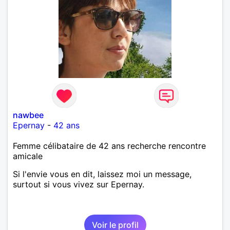
nawbee
Epernay
-
42 ans
Femme célibataire de 42 ans recherche rencontre
amicale
Si l'envie vous en dit, laissez moi un message,
surtout si vous vivez sur Epernay.
Voir le profil