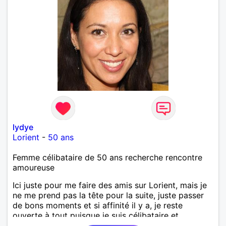
lydye
Lorient
-
50 ans
Femme célibataire de 50 ans recherche rencontre
amoureuse
Ici juste pour me faire des amis sur Lorient, mais je
ne me prend pas la tête pour la suite, juste passer
de bons moments et si affinité il y a, je reste
ouverte à tout puisque je suis célibataire et
disponible.