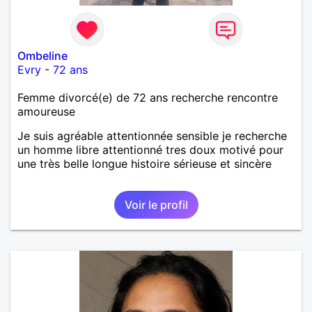
Ombeline
Evry
-
72 ans
Femme divorcé(e) de 72 ans recherche rencontre
amoureuse
Je suis agréable attentionnée sensible je recherche
un homme libre attentionné tres doux motivé pour
une très belle longue histoire sérieuse et sincère
Voir le profil