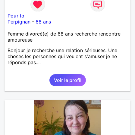
Pour toi
Perpignan
-
68 ans
Femme divorcé(e) de 68 ans recherche rencontre
amoureuse
Bonjour je recherche une relation sérieuses. Une
choses les personnes qui veulent s'amuser je ne
réponds pas....
Voir le profil