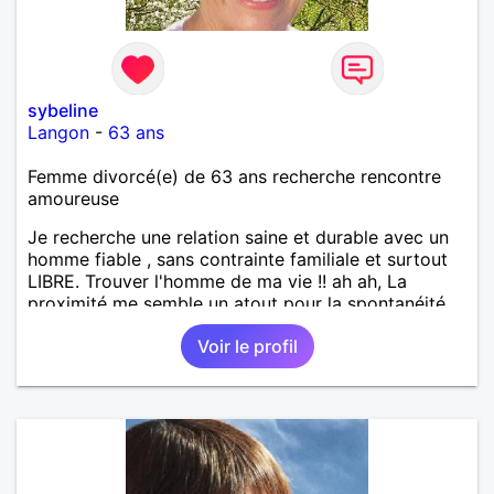
sybeline
Langon
-
63 ans
Femme divorcé(e) de 63 ans recherche rencontre
amoureuse
Je recherche une relation saine et durable avec un
homme fiable , sans contrainte familiale et surtout
LIBRE. Trouver l'homme de ma vie !! ah ah, La
proximité me semble un atout pour la spontanéité
de la relation !! A bon entendeur !
Voir le profil