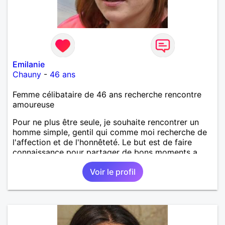
Emilanie
Chauny
-
46 ans
Femme célibataire de 46 ans recherche rencontre
amoureuse
Pour ne plus être seule, je souhaite rencontrer un
homme simple, gentil qui comme moi recherche de
l'affection et de l'honnêteté. Le but est de faire
connaissance pour partager de bons moments a
deux et qui sait si ça le fait on peut envisager
Voir le profil
beaucoup plus...