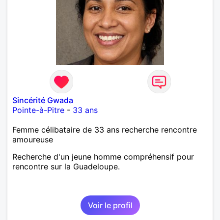
Sincérité Gwada
Pointe-à-Pitre
-
33 ans
Femme célibataire de 33 ans recherche rencontre
amoureuse
Recherche d'un jeune homme compréhensif pour
rencontre sur la Guadeloupe.
Voir le profil