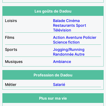
Les goûts de Dadou
Loisirs
Balade
Cinéma
Restaurants
Sport
Télévision
Films
Action
Aventure
Policier
Science fiction
Sports
Jogging/Running
Randonnée
Autre
Musiques
Ambiance
Profession de Dadou
Métier
Salarié
Plus sur ma vie