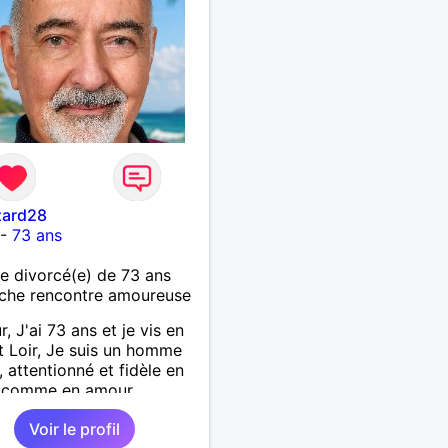
zard28
-
73 ans
 divorcé(e) de 73 ans
che rencontre amoureuse
, J'ai 73 ans et je vis en
t Loir, Je suis un homme
, attentionné et fidèle en
é comme en amour.
écie les petits bonheurs
Voir le profil
tidien; une promenade,