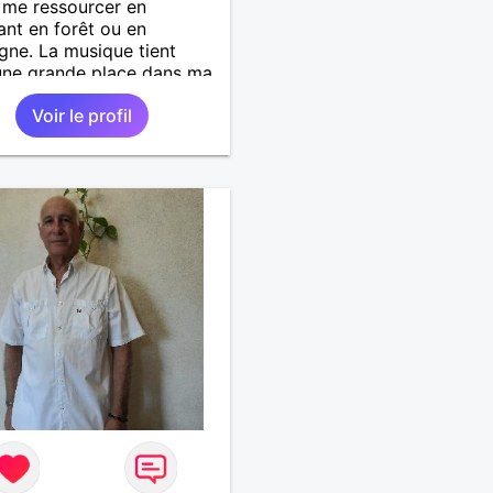
 me ressourcer en
nt en forêt ou en
ne. La musique tient
une grande place dans ma
’adore aller à des concerts
Voir le profil
es festivals. Voyager et
rir de nouvelles cultures,
e qui m’inspire le plus.
rais rencontrer quelqu’un
ui partager ces moments
s et sincères.