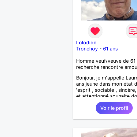
Lolodido
Tronchoy
-
61 ans
Homme veuf/veuve de 61 
recherche rencontre amo
Bonjour, je m'appelle Laur
ans jeune dans mon état 
'esprit , sociable , sincère
et attentionné souhaite d
de la tendresse , de l'amo
Voir le profil
beaucoup de bonheur a la
femme qui souhaitera par
ma vie . Bientôt en retraite
fin de l 'année et libre de 
contrainte. Digne de conf