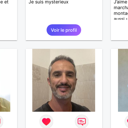
le et
Je suis mysterieux
J’aime
marcha
montag
aussi 
vie : j
Voir le profil
ou à d
découv
c’est c
J’aime
avec q
simple