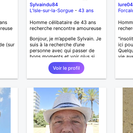
Sylvaindu84
lure04
L'Isle-sur-la-Sorgue
-
43 ans
Forcal
ans
Homme célibataire de 43 ans
Homme 
ureuse
recherche rencontre amoureuse
recher
Bonjour, je m’appelle Sylvain. Je
"insol
ide (sur
suis à la recherche d’une
ici po
personne avec qui passer de
Quelqu
bons moments et voir plus si
vie av
u la
nous nous correspondons.
compli
Voir le profil
J’aime la nature, les voyages et
moment
aussi faire la fête de temps en
retrai
temps ;-)Je suis papa d’un petit
j'aime
garçon de 7 ans dont je
quelqu
m’occupe en garde alternée.
donne 
J’aime à peu près tous les styles
de musique. (Oui je suis pas trop
fan de Jul). Je fais du sport
pour garder la forme et plutôt
agréable à regarder. (Enfin je le
pense en tout cas 😂)