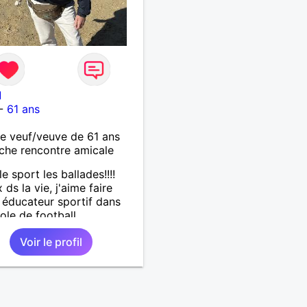
I
-
61 ans
 veuf/veuve de 61 ans
che rencontre amicale
le sport les ballades!!!!
 ds la vie, j'aime faire
r, éducateur sportif dans
ole de football .
Voir le profil