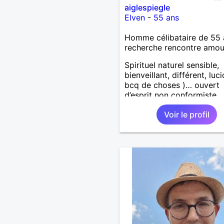
aiglespiegle
Elven
-
55 ans
Homme célibataire de 55 
recherche rencontre amo
Spirituel naturel sensible,
bienveillant, différent, luc
bcq de choses )… ouvert
d’esprit non conformiste.
Recherche en l’autre un pe
Voir le profil
même chose…