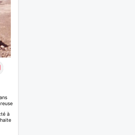
en
é.
ans
ureuse
cté à
haite