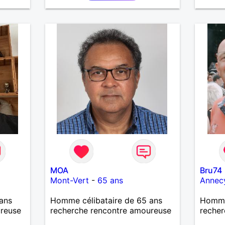
.
un bon
iers
discis
uler,
moment
souhai
n
douce,
out
avec 
n
de com
e
confia
relati
une bel
jamais
nouvel
les éc
valeur
simpli
connai
suivi 
MOA
Bru74
précip
Mont-Vert
-
65 ans
Annec
faire l
lire.
ans
Homme célibataire de 65 ans
Homme
ureuse
recherche rencontre amoureuse
recher