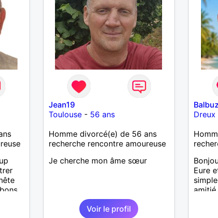
Jean19
Balbu
Toulouse
-
56 ans
Dreux
ans
Homme divorcé(e) de 56 ans
Homme
ureuse
recherche rencontre amoureuse
recher
oup
Je cherche mon âme sœur
Bonjour
trer
Eure e
nête
simple
 bons
amiti
ter, se
J'appr
Voir le profil
du quo