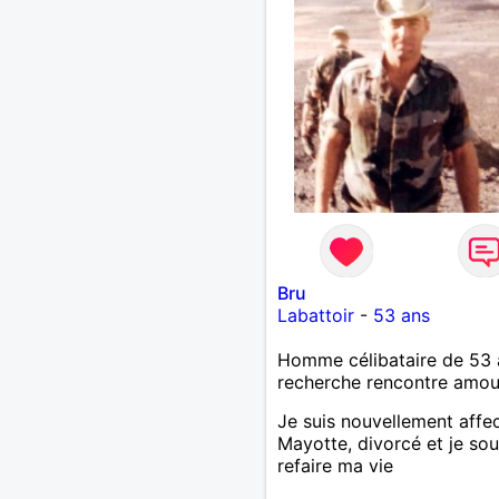
la femme qui voudras m '
accorder en toute sincérit
Pour le reste venez me
découvrir par un échange.
Bru
Labattoir
-
53 ans
Homme célibataire de 53 
recherche rencontre amo
Je suis nouvellement affe
Mayotte, divorcé et je sou
refaire ma vie