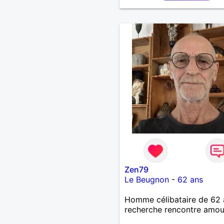
souhaite, notre complicité
J'aime beaucoup les chant
de randonnée pour se défo
se relaxer, se détendre et
finalement prendre du bo
temps. C'est difficile de t
dire en quelques lignes. E
revanche, vous pouvez m
contacter pour avoir plus
d'informations. A bientôt
Zen79
Le Beugnon
-
62 ans
Homme célibataire de 62 
recherche rencontre amo