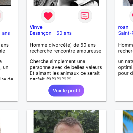
Vinve
roan
 ans
Besançon
-
50 ans
Saint-
 ans
Homme divorcé(e) de 50 ans
Homme 
ale
recherche rencontre amoureuse
recher
a
Cherche simplement une
un nat
, un
personne avec de belles valeurs
optimi
Et aimant les animaux ce serait
pour d
ire de
parfait 😊😊😊😊😊
Voir le profil