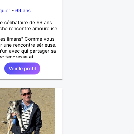
quier
-
69 ans
célibataire de 69 ans
che rencontre amoureuse
ites limans" Comme vous,
ur une rencontre sérieuse.
'un avec qui partager sa
ec tendresse et
cité, profiter des petits
Voir le profil
s de bonheur. A la
te, je vie a la campagne,
 les voyages. Depuis
es années, je pratique et
des soins reiki.