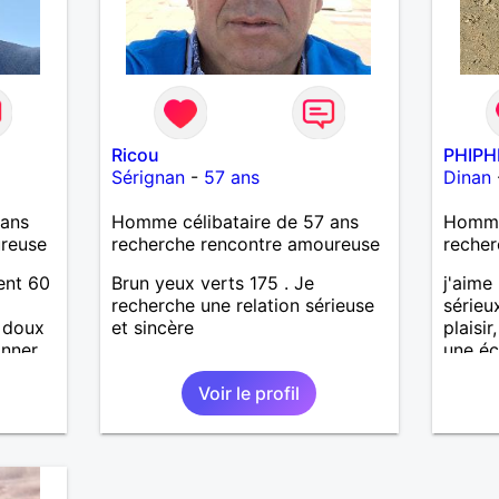
Ricou
PHIPH
Sérignan
-
57 ans
Dinan
ans
Homme célibataire de 57 ans
Homme
ureuse
recherche rencontre amoureuse
recher
ent 60
Brun yeux verts 175 . Je
j'aime 
d
recherche une relation sérieuse
sérieux
, doux
et sincère
plaisi
onner
une éc
ur et
Voir le profil
tager
 a la
toute
iance à