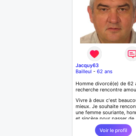
Jacquy63
Bailleul
-
62 ans
Homme divorcé(e) de 62 
recherche rencontre amo
Vivre à deux c'est beauc
mieux. Je souhaite rencon
une femme souriante, hon
et sincère pour passer de
moments, qui aime plaisan
Voir le profil
balader et partager, je le