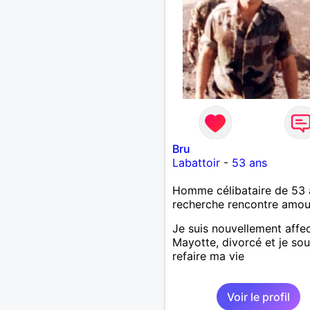
Bru
Labattoir
-
53 ans
Homme célibataire de 53 
recherche rencontre amo
Je suis nouvellement affe
Mayotte, divorcé et je sou
refaire ma vie
Voir le profil