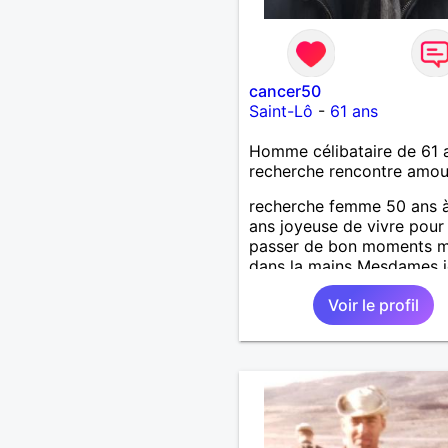
cancer50
Saint-Lô
-
61 ans
Homme célibataire de 61 
recherche rencontre amo
recherche femme 50 ans 
ans joyeuse de vivre pour
passer de bon moments m
dans la mains Mesdames j
attend de vous lire .
Voir le profil