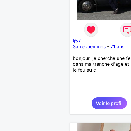
lj57
Sarreguemines
-
71 ans
bonjour ,je cherche une 
dans ma tranche d'age et 
le feu au c--
Voir le profil