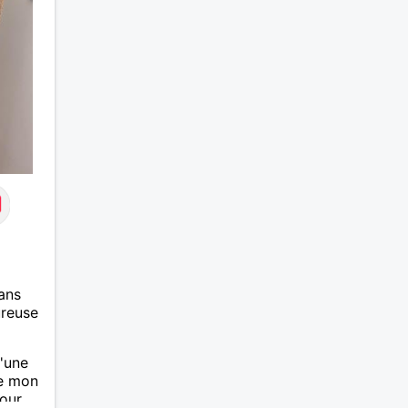
un premier temps dialogue et
apprendre à connaître la
personne puis dans un deuxième
temps relation plus sérieuse a
voir une vie a deux. (2017 )Ma
situation professionnelle et
agent de sécurité privée et
agents SIAP1. ET télésurveillance
et vidéo protection dans les
casino supermarché. en CDI Mes
passions. Sont la robotique ,vtt
,Echeque ,astronomie . Service
militaire belfort 35 régiment d
infanterie et engager sur 5
ans.de (1998 a 2003.) Divers je
fait en moyenne 6 km de
ans
marche par jour a pieds. A la fin
ureuse
de mon travail a mon domicile. J
'ai un rêve cet de construire une
vie a deux en harmonie. Si je
'une
pourrais lui décrocher la lune je
re mon
le ferais. A chaque fois que je
mour
vois un beau ciel étoilé je rêve