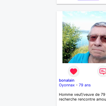
bonalain
Oyonnax
-
79 ans
Homme veuf/veuve de 79
recherche rencontre amo