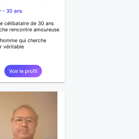
 de 60 ans
y
-
30 ans
célibataire de 30 ans
che rencontre amoureuse
 homme qui cherche
r véritable
Voir le profil