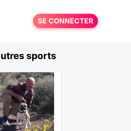
SE CONNECTER
utres sports