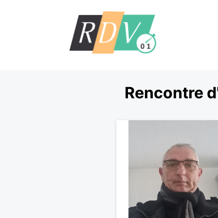
Rencontre d