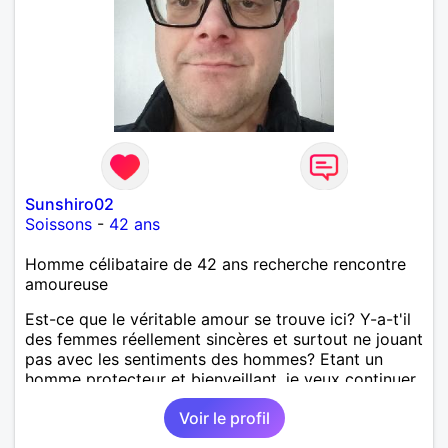
Sunshiro02
Soissons
-
42 ans
Homme célibataire de 42 ans recherche rencontre
amoureuse
Est-ce que le véritable amour se trouve ici? Y-a-t'il
des femmes réellement sincères et surtout ne jouant
pas avec les sentiments des hommes? Etant un
homme protecteur et bienveillant, je veux continuer
d'y croire et pouvoir enfin former la petite famille
Voir le profil
que je désir temps. Faux profil, profiteuse et autres
joyeuseté passer votre chemin, vous ne