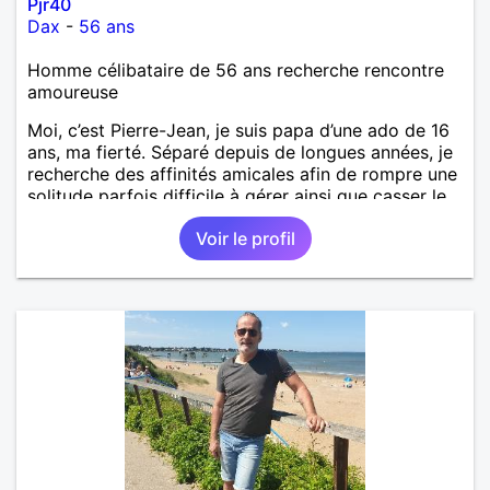
Pjr40
Dax
-
56 ans
Homme célibataire de 56 ans recherche rencontre
amoureuse
Moi, c’est Pierre-Jean, je suis papa d’une ado de 16
ans, ma fierté. Séparé depuis de longues années, je
recherche des affinités amicales afin de rompre une
solitude parfois difficile à gérer ainsi que casser le
vague à l’âme. L’amitié reste extrêmement
Voir le profil
importante à mes yeux mais peut se décliner en des
sentiments plus puissants. « Le temps fera son
œuvre » disait Arthur Schopenhauer, philosophe
allemand que j’adore. J’aime discuter sans pour
autant être trop locace. Je suis bourré de qualités
avec très peu de défauts. Je suis altruiste,
bienveillant, empathique, attentionné, honnête,
respectueux, doux de caractère et compréhensif : je
laisse « glisser » beaucoup de choses. Mais ne vous
m’éprenez pas Mesdames, si une personne que
j’aime me trahit une fois, il n’y aura pas de seconde
chance et je l’effacerai à « vitam eternam ».