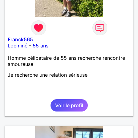
Néanmoins, je suis un tout petit peu maniaque ainsi
qu’impatient. J’essaye de faire des efforts. Rien de
bien dramatique ! Du moins je le pense……Je suis un
homme facile à vivre. À vous si vous le souhaitez,
d’apprendre à me connaître davantage. J’en serai
ravi….A très bientôt je l’espère.
Franck565
Locminé
-
55 ans
Homme célibataire de 55 ans recherche rencontre
amoureuse
Je recherche une relation sérieuse
Voir le profil