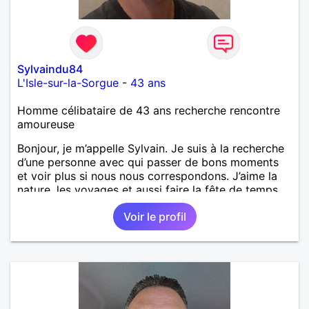
Sylvaindu84
L'Isle-sur-la-Sorgue
-
43 ans
Homme célibataire de 43 ans recherche rencontre
amoureuse
Bonjour, je m’appelle Sylvain. Je suis à la recherche
d’une personne avec qui passer de bons moments
et voir plus si nous nous correspondons. J’aime la
nature, les voyages et aussi faire la fête de temps
en temps ;-)Je suis papa d’un petit garçon de 7 ans
Voir le profil
dont je m’occupe en garde alternée. J’aime à peu
près tous les styles de musique. (Oui je suis pas
trop fan de Jul). Je fais du sport pour garder la
forme et plutôt agréable à regarder. (Enfin je le
pense en tout cas 😂)