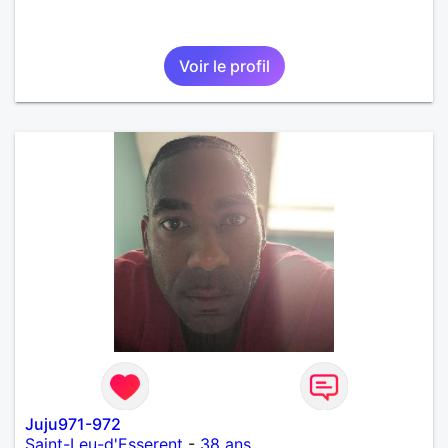
Voir le profil
Juju971-972
Saint-Leu-d'Esserent
-
38 ans