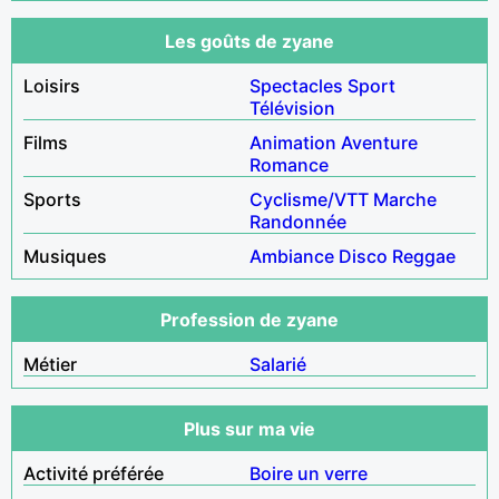
Les goûts de zyane
Loisirs
Spectacles
Sport
Télévision
Films
Animation
Aventure
Romance
Sports
Cyclisme/VTT
Marche
Randonnée
Musiques
Ambiance
Disco
Reggae
Profession de zyane
Métier
Salarié
Plus sur ma vie
Activité préférée
Boire un verre