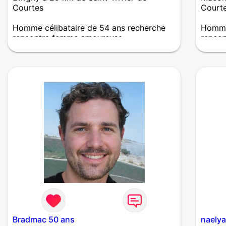
Courtes
Court
Homme célibataire de 54 ans recherche
Homme
rencontre femme amoureuse
renco
Je suis une personne calme honnête poli
Jeune 
recherche une relation sérieuse
Bradmac 50 ans
naelya