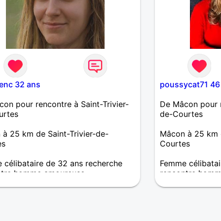
renc 32 ans
poussycat71 46
on pour rencontre à Saint-Trivier-
De Mâcon pour re
urtes
de-Courtes
à 25 km de Saint-Trivier-de-
Mâcon à 25 km d
es
Courtes
célibataire de 32 ans recherche
Femme célibatai
ntre homme amoureuse
rencontre homm
 d'amour, de partager, de
Dialoguer, faire
aissance, de complicité, de choses
être ne pas reste
s qui rendent la vie tellement
le.