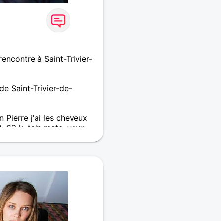
ncontre à Saint-Trivier-
e Saint-Trivier-de-
n Pierre j'ai les cheveux
 ,63 k ,tain mate, yeux