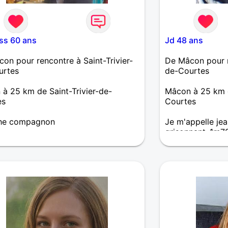
s 60 ans
Jd 48 ans
on pour rencontre à Saint-Trivier-
De Mâcon pour re
urtes
de-Courtes
à 25 km de Saint-Trivier-de-
Mâcon à 25 km d
es
Courtes
he compagnon
Je m'appelle jea
grisonnant ,1m78
noirs