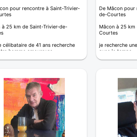
on pour rencontre à Saint-Trivier-
De Mâcon pour re
urtes
de-Courtes
à 25 km de Saint-Trivier-de-
Mâcon à 25 km d
es
Courtes
célibataire de 41 ans recherche
je recherche une
ntre homme amoureuse
avec le temps
lui qui vienne vers moi de Mâcon
prenne pas trop au sérieux mais qui
u un rencontre sérieuse.