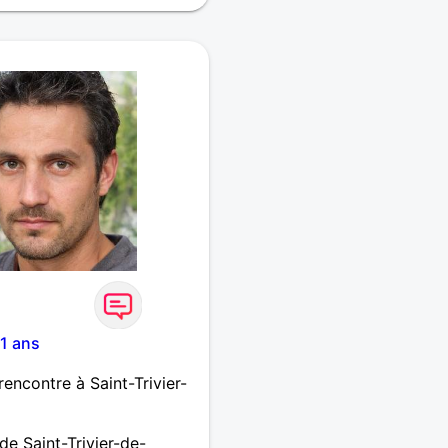
erche une femme sincère à
un peu aventurière qui aime
reste je vous raconterai
 le coup de cœur est là ....
1 ans
ncontre à Saint-Trivier-
e Saint-Trivier-de-