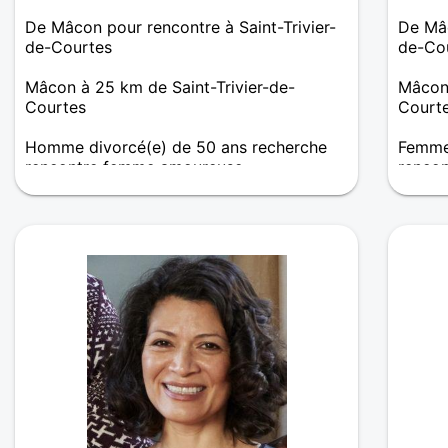
De Mâcon pour rencontre à Saint-Trivier-
De Mâc
de-Courtes
de-Co
Mâcon à 25 km de Saint-Trivier-de-
Mâcon 
Courtes
Court
Homme divorcé(e) de 50 ans recherche
Femme 
rencontre femme amoureuse
renco
Jeune homme simple recherche une
Que ce
femme simple, pour passer de bons
ne se 
moments en toute simplicité
a en v