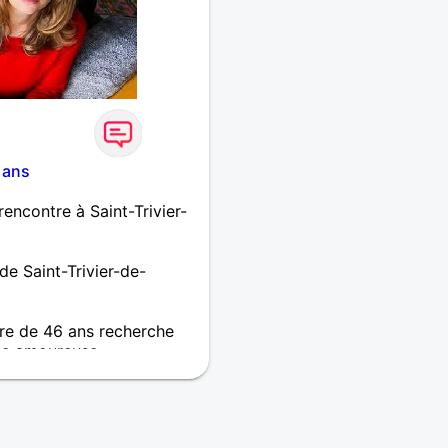
 ans
ncontre à Saint-Trivier-
e Saint-Trivier-de-
re de 46 ans recherche
e amoureuse
 des connaissances et peut
r célibataire