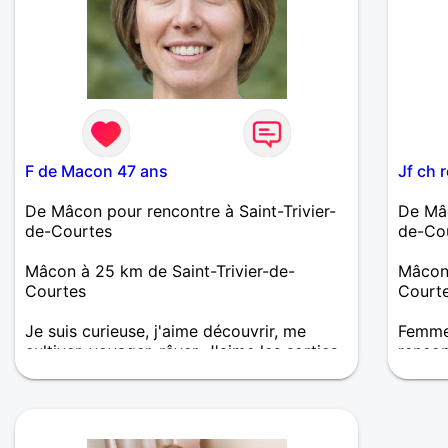
F de Macon 47 ans
Jf ch 
De Mâcon pour rencontre à Saint-Trivier-
De Mâc
de-Courtes
de-Co
Mâcon à 25 km de Saint-Trivier-de-
Mâcon 
Courtes
Court
Je suis curieuse, j'aime découvrir, me
Femme 
cultiver, voyager, rêver. J'aime les sorties,
renco
les musiques, mais aussi le calme.
Besoin
reconn
simple
agréab