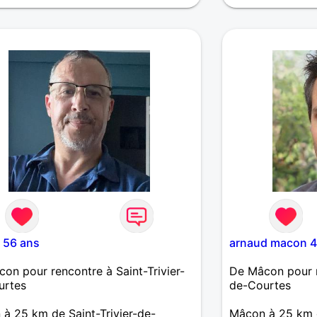
che relation sérieuse et durable.
Bonjour je rech
l'écoute fidèle 
la randonnée le 
plus en détail si
 56 ans
arnaud macon 4
on pour rencontre à Saint-Trivier-
De Mâcon pour re
urtes
de-Courtes
à 25 km de Saint-Trivier-de-
Mâcon à 25 km d