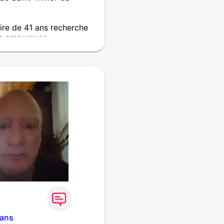
re de 41 ans recherche
e amoureuse
ntrer quelqu'un de sincère
tager dans la joie et la
ai envie de profiter de la
 seul... Peut-être avec toi
ans