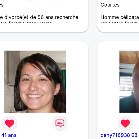
es
Courtes
 divorcé(e) de 56 ans recherche
Homme célibatai
ntre femme amoureuse
rencontre femm
célibataire
J'aimerais renco
avec qui tout par
bonne humeur. J'
vie mais pas tout
?
 41 ans
dany716938 68 