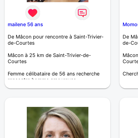
mailene 56 ans
Momos
De Mâcon pour rencontre à Saint-Trivier-
De Mâc
de-Courtes
de-Co
Mâcon à 25 km de Saint-Trivier-de-
Mâcon 
Courtes
Court
Femme célibataire de 56 ans recherche
Cherc
rencontre homme amoureuse
À la recherche d'une nouvelle romance
tout simplement. La vie passe et nous
sommes peu de chose, alors il faut sourire
à la vie et la vie nous sourira, donc il faut
la vivre pleinement, c'est la raison de mon
inscription.