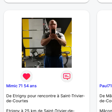
Difficile de se décrire , mais plus simple
recher
de se découvrir. J'aime la simplicités ,
même si j'aimes les bonnes et belles
choses , comme le tourisme urbain , le
théâtre , la peinture , le ciné.
Mimic 71 54 ans
Paul71
De Etrigny pour rencontre à Saint-Trivier-
De Mâc
de-Courtes
de-Co
Etrigny à 25 km de Saint-Trivier-de-
Mâcon 