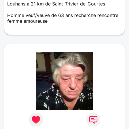
Louhans à 21 km de Saint-Trivier-de-Courtes
Homme veuf/veuve de 63 ans recherche rencontre
femme amoureuse
Homme assez grand veuf deux filles déjà envolé du
nid familial aide soignant a la retraite sérieux simple
honnête discret cool