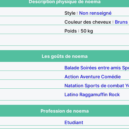
Description physique de noema
Style :
Non renseigné
Couleur des cheveux :
Bruns
Poids : 50 kg
Les goûts de noema
Balade
Soirées entre amis
Sp
Action
Aventure
Comédie
Natation
Sports de combat
Y
Latino
Raggamuffin
Rock
Profession de noema
Etudiant