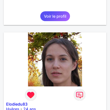
Voir le profil
Elodiedu83
Hyères
-
24 ans