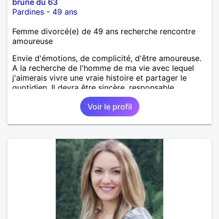
brune du 63
Pardines
-
49 ans
Femme divorcé(e) de 49 ans recherche rencontre
amoureuse
Envie d'émotions, de complicité, d'être amoureuse.
A la recherche de l'homme de ma vie avec lequel
j'aimerais vivre une vraie histoire et partager le
quotidien. Il devra être sincère, responsable,
ambitieux, entreprenant, fort de caractère et avec le
Voir le profil
sens de l'humour. Il saura me chouchouter et me
mettre en valeur, me donner son amour et attention.
Merci de m'avoir lu et à bientôt...