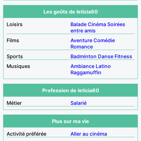
Les goûts de leticia60
Loisirs
Balade
Cinéma
Soirées
entre amis
Films
Aventure
Comédie
Romance
Sports
Badminton
Danse
Fitness
Musiques
Ambiance
Latino
Raggamuffin
Profession de leticia60
Métier
Salarié
Plus sur ma vie
Activité préférée
Aller au cinéma