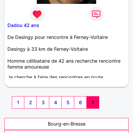
Dadou 42 ans
De Desingy pour rencontre à Ferney-Voltaire
Desingy à 33 km de Ferney-Voltaire
Homme célibataire de 42 ans recherche rencontre
femme amoureuse
Je cherche à faire des rencontres en toute
simplicité, donner et recevoir et pourquoi pas voir la
suite . Je suis une personne stable et qui a un
besoin de sincérité . Donner pour recevoir et avec
des principes et valeurs autant au quotidien qu'en
1
2
3
4
5
6
7
amour.
Bourg-en-Bresse