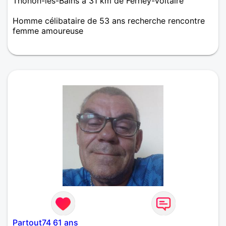
Thonon-les-Bains à 31 km de Ferney-Voltaire
Homme célibataire de 53 ans recherche rencontre
femme amoureuse
Bonjour je m'appelle Franck,50 ans. De retour dans
la région de Thonon les bains.sinon je suis sincère,
sympathique,tendre compréhensif attentionné
affectueux, Bosseur,bricoleur, drôle pour le reste
contacter moi
Partout74 61 ans