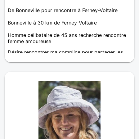
De Bonneville pour rencontre à Ferney-Voltaire
Bonneville à 30 km de Ferney-Voltaire
Homme célibataire de 45 ans recherche rencontre
femme amoureuse
Désire rencontrer ma complice pour partager les
bonheurs que la vie nous réserve, Apprendre à se
connaître, sortir, apprécier un bon restaurant, aller
au cinéma, voir un spectacle, se rapprocher de la
nature en y faisant des ballades si nos coeurs se
mettent à parler ... ce sera un bonheur.