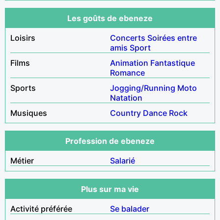
Les goûts de ebeneze
Loisirs
Concerts
Soirées entre
amis
Sport
Films
Animation
Fantastique
Romance
Sports
Jogging/Running
Moto
Natation
Musiques
Country
Dance
Rock
Profession de ebeneze
Métier
Salarié
Plus sur ma vie
Activité préférée
Se balader