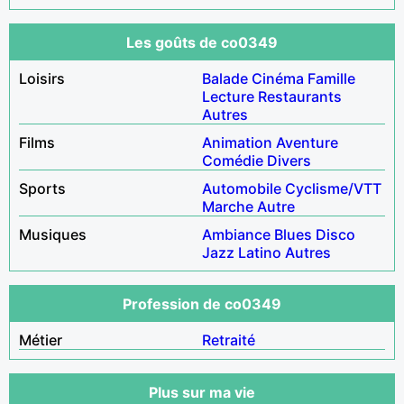
Les goûts de co0349
Loisirs
Balade
Cinéma
Famille
Lecture
Restaurants
Autres
Films
Animation
Aventure
Comédie
Divers
Sports
Automobile
Cyclisme/VTT
Marche
Autre
Musiques
Ambiance
Blues
Disco
Jazz
Latino
Autres
Profession de co0349
Métier
Retraité
Plus sur ma vie