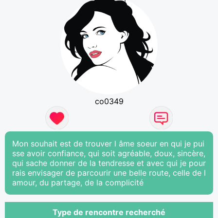
co0349
Mon souhait est de trouver l âme soeur en qui je pui
sse avoir confiance, qui soit agréable, doux, sincère,
qui sache donner de la tendresse et avec qui je pour
rais envisager de parcourir une belle route, celle de l
amour, du partage, de la complicité
Type de rencontre recherché