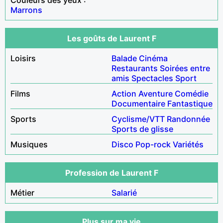
Marrons
Les goûts de Laurent F
Loisirs
Balade
Cinéma
Restaurants
Soirées entre
amis
Spectacles
Sport
Films
Action
Aventure
Comédie
Documentaire
Fantastique
Sports
Cyclisme/VTT
Randonnée
Sports de glisse
Musiques
Disco
Pop-rock
Variétés
Profession de Laurent F
Métier
Salarié
Plus sur ma vie