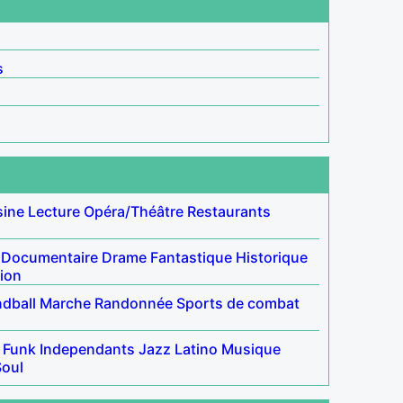
s
sine
Lecture
Opéra/Théâtre
Restaurants
Documentaire
Drame
Fantastique
Historique
tion
dball
Marche
Randonnée
Sports de combat
Funk
Independants
Jazz
Latino
Musique
Soul