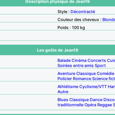
Description physique de Jean19
Style :
Décontracté
Couleur des cheveux :
Blond
Poids : 100 kg
Les goûts de Jean19
Balade
Cinéma
Concerts
Cui
Soirées entre amis
Sport
Aventure
Classique
Comédie
Policier
Romance
Science fic
Athlétisme
Cyclisme/VTT
Han
Autre
Blues
Classique
Dance
Disco
traditionnelle
Opéra
Reggae