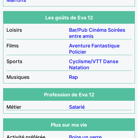
Les goûts de Eva 12
Loisirs
Bar/Pub
Cinéma
Soirées
entre amis
Films
Aventure
Fantastique
Policier
Sports
Cyclisme/VTT
Danse
Natation
Musiques
Rap
Profession de Eva 12
Métier
Salarié
Plus sur ma vie
Activité préférée
Boire un verre