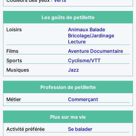
Les goûts de petillette
Loisirs
Animaux
Balade
Bricolage/Jardinage
Lecture
Films
Aventure
Documentaire
Sports
Cyclisme/VTT
Musiques
Jazz
Profession de petillette
Métier
Commerçant
Plus sur ma vie
Activité préférée
Se balader