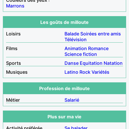
Marrons
Les goûts de milloute
Loisirs
Balade
Soirées entre amis
Télévision
Films
Animation
Romance
Science fiction
Sports
Danse
Equitation
Natation
Musiques
Latino
Rock
Variétés
Profession de milloute
Métier
Salarié
Plus sur ma vie
Activité préférée
Se balader