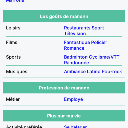
Les goûts de manonn
Loisirs
Restaurants
Sport
Télévision
Films
Fantastique
Policier
Romance
Sports
Badminton
Cyclisme/VTT
Randonnée
Musiques
Ambiance
Latino
Pop-rock
Profession de manonn
Métier
Employé
Plus sur ma vie
Activité préférée
Se balader