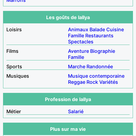
Les goûts de lallya
Loisirs
Animaux
Balade
Cuisine
Famille
Restaurants
Spectacles
Films
Aventure
Biographie
Famille
Sports
Marche
Randonnée
Musiques
Musique contemporaine
Reggae
Rock
Variétés
Profession de lallya
Métier
Salarié
Plus sur ma vie