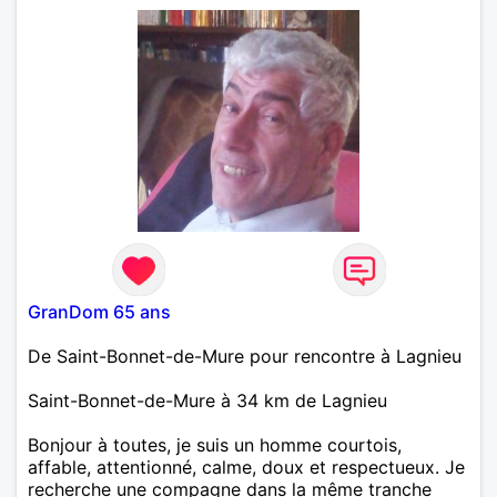
GranDom 65 ans
De Saint-Bonnet-de-Mure pour rencontre à Lagnieu
Saint-Bonnet-de-Mure à 34 km de Lagnieu
Bonjour à toutes, je suis un homme courtois,
affable, attentionné, calme, doux et respectueux. Je
recherche une compagne dans la même tranche