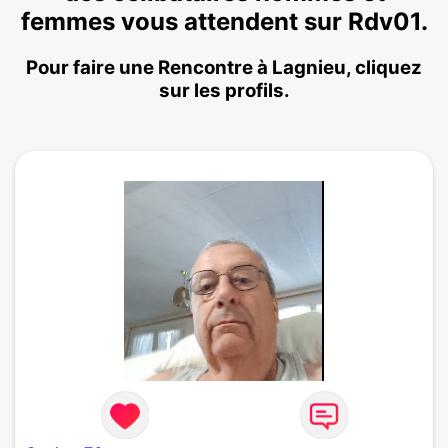
femmes vous attendent sur Rdv01.
Pour faire une Rencontre à Lagnieu, cliquez
sur les profils.