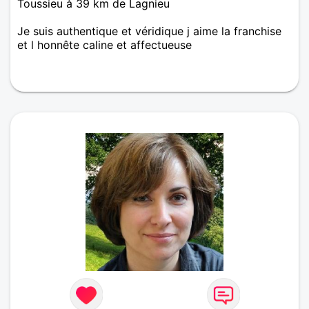
Toussieu à 39 km de Lagnieu
Je suis authentique et véridique j aime la franchise
et l honnête caline et affectueuse