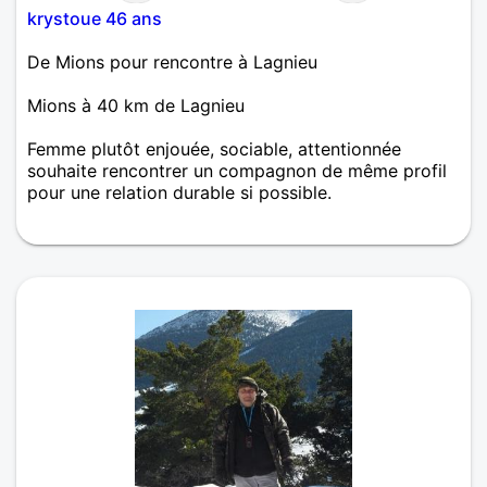
krystoue 46 ans
De Mions pour rencontre à Lagnieu
Mions à 40 km de Lagnieu
Femme plutôt enjouée, sociable, attentionnée
souhaite rencontrer un compagnon de même profil
pour une relation durable si possible.