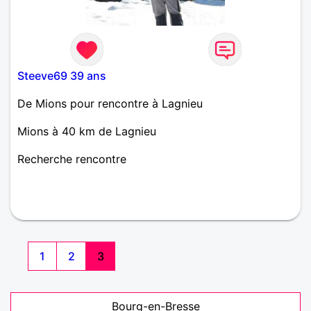
Steeve69 39 ans
De Mions pour rencontre à Lagnieu
Mions à 40 km de Lagnieu
Recherche rencontre
1
2
3
Bourg-en-Bresse