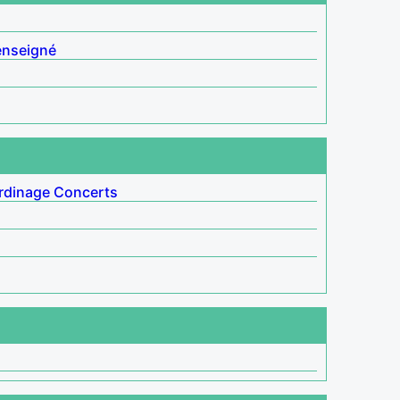
enseigné
rdinage
Concerts