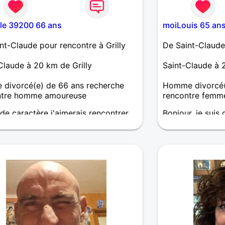
le 39200 66 ans
moiLouis 65 an
nt-Claude pour rencontre à Grilly
De Saint-Claude 
Claude à 20 km de Grilly
Saint-Claude à 2
divorcé(e) de 66 ans recherche
Homme divorcé(
ntre homme amoureuse
rencontre femm
de caractère j'aimerais rencontrer
Bonjour, je suis 
'un qui me ressemble !
parait. Je cherc
pourquoi pas re
sympas si affinit