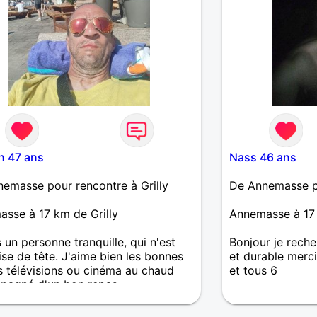
h 47 ans
Nass 46 ans
emasse pour rencontre à Grilly
De Annemasse po
sse à 17 km de Grilly
Annemasse à 17 
s un personne tranquille, qui n'est
Bonjour je reche
ise de tête. J'aime bien les bonnes
et durable merc
s télévisions ou cinéma au chaud
et tous 6
pagné d'un bon repas.