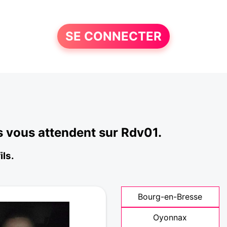
SE CONNECTER
s vous attendent sur Rdv01.
ils.
Bourg-en-Bresse
Oyonnax