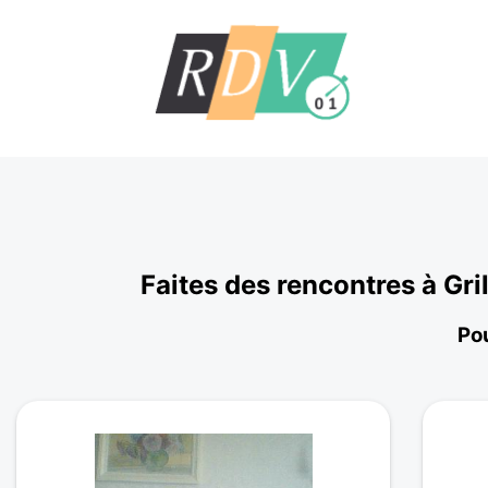
Faites des rencontres à Gr
Pou