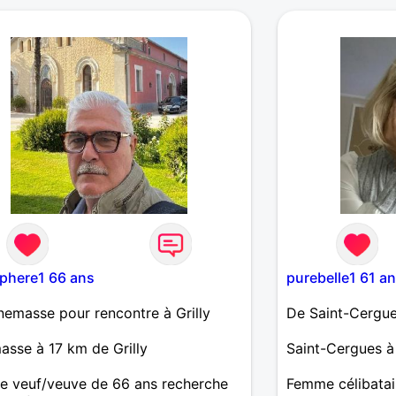
phere1 66 ans
purebelle1 61 a
emasse pour rencontre à Grilly
De Saint-Cergues
sse à 17 km de Grilly
Saint-Cergues à 
 veuf/veuve de 66 ans recherche
Femme célibatai