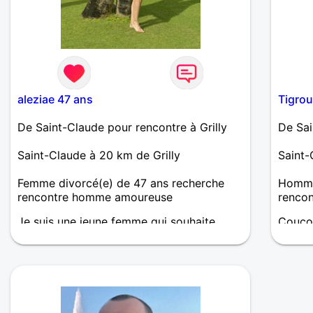
aleziae 47 ans
Tigrou
De Saint-Claude pour rencontre à Grilly
De Sai
Saint-Claude à 20 km de Grilly
Saint-
Femme divorcé(e) de 47 ans recherche
Homme 
rencontre homme amoureuse
renco
Je suis une jeune femme qui souhaite
Coucou
rencontrer la personne qui fera que la vie
recher
ne sera plus jamais la même. Je suis
moment
souriante, calme et sérieuse. J'aime les
blanc 
hommes qui savent se montrer
désire
attentionnés, investis et sincères dans
tout ce qu'ils font. J'aime aussi les