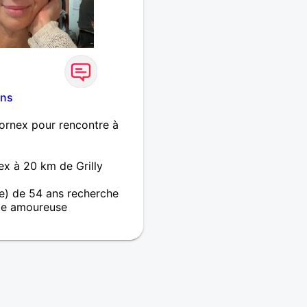
ans
rnex pour rencontre à
x à 20 km de Grilly
) de 54 ans recherche
e amoureuse
onne simple , pas
ible pour les gens que
ste on devra faire