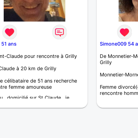
 51 ans
Simone009 54 
nt-Claude pour rencontre à Grilly
De Monnetier-Mo
Grilly
Claude à 20 km de Grilly
Monnetier-Morne
célibataire de 51 ans recherche
ntre femme amoureuse
Femme divorcé(e
rencontre homm
 , domicilié sur St Claude , je
che rencontre femme tout âge pour
Je suis une pers
 complice et plus 😉 ... 1m80 ,
maniaque Dispon
de peau , allure athlétique.. 48ans ,
j'aime pour le re
ux de faire de jolies rencontres 🥂😘
connaissance .