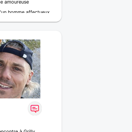
e amoureuse
d'un homme affectueux,
 sérieux, doux, calme,
, sentimental, pour une
se, simple basée sur la
pect, la fidélité et
 homme avec un cœur en
 le plus important chez
st la beauté intérieure et
e . je suis une femme
e , douce et agréable a
ncontre à Grilly