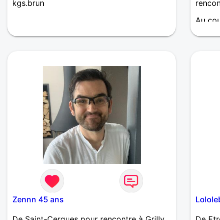
kgs.brun
renco
Au cou
à regr
pense 
commen
heureu
et j'a
découv
chant 
me car
volets
respec
corres
avec t
créer 
Zennn 45 ans
Lolole
De Saint-Cergues pour rencontre à Grilly
De Etr