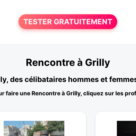
TESTER GRATUITEMENT
Rencontre à Grilly
illy, des célibataires hommes et femme
r faire une Rencontre à Grilly, cliquez sur les prof