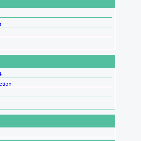
s
é
ction