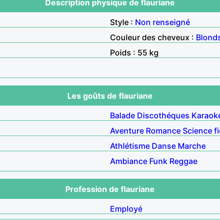
Description physique de flauriane
Style :
Non renseigné
Couleur des cheveux :
Blond
Poids : 55 kg
Les goûts de flauriane
Balade
Discothéques
Karaok
Aventure
Romance
Science fi
Athlétisme
Danse
Marche
Ambiance
Funk
Reggae
Profession de flauriane
Employé