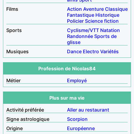
Films
Action
Aventure
Classique
Fantastique
Historique
Policier
Science fiction
Sports
Cyclisme/VTT
Natation
Randonnée
Sports de
glisse
Musiques
Dance
Electro
Variétés
Profession de Nicolas84
Métier
Employé
Plus sur ma vie
Activité préférée
Aller au restaurant
Signe astrologique
Scorpion
Origine
Européenne