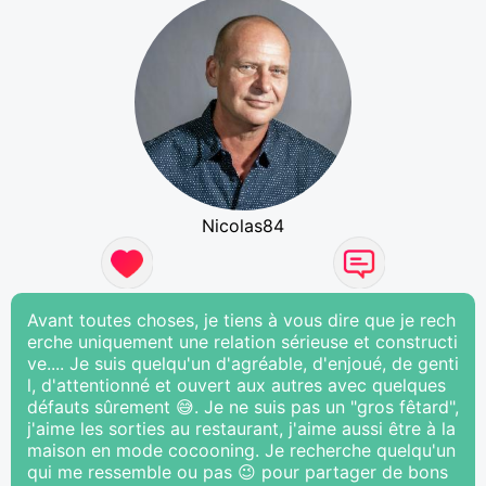
Nicolas84
Avant toutes choses, je tiens à vous dire que je rech
erche uniquement une relation sérieuse et constructi
ve.... Je suis quelqu'un d'agréable, d'enjoué, de genti
l, d'attentionné et ouvert aux autres avec quelques
défauts sûrement 😅. Je ne suis pas un "gros fêtard",
j'aime les sorties au restaurant, j'aime aussi être à la
maison en mode cocooning. Je recherche quelqu'un
qui me ressemble ou pas 😉 pour partager de bons