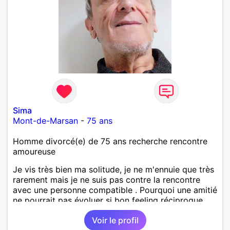
Sima
Mont-de-Marsan
-
75 ans
Homme divorcé(e) de 75 ans recherche rencontre
amoureuse
Je vis très bien ma solitude, je ne m'ennuie que très
rarement mais je ne suis pas contre la rencontre
avec une personne compatible . Pourquoi une amitié
ne pourrait pas évoluer si bon feeling réciproque...
Je recherche de la proximité car je ne souhaite pas
Voir le profil
vivre sous le même toit.