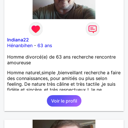
Indiana22
Hénanbihen
-
63 ans
Homme divorcé(e) de 63 ans recherche rencontre
amoureuse
Homme naturel,simple ,bienveillant recherche a faire
des connaissances, pour amitiés ou plus selon
feeling. De nature très câline et très tactile ,je suis
fidèle et sincère.,et très respectueux ! Je ne
supporte pas le mensonge.Rien ne vaut une vraie
Voir le profil
rencontre,pour échanger en toute simplicité,j'ai du
mal à prolonger des échanges virtuels Je suis plutôt
attiré par des femmes ayant la cinquantaine ,belles
dans leurs têtes et dans leurs corps. Féminines
naturellement ,sans fards ,ni excès A vous de jouer