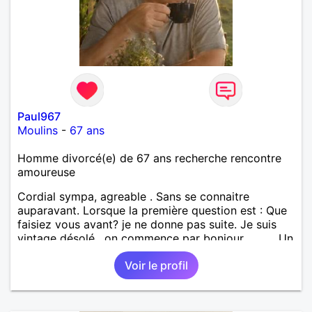
Paul967
Moulins
-
67 ans
Homme divorcé(e) de 67 ans recherche rencontre
amoureuse
Cordial sympa, agreable . Sans se connaitre
auparavant. Lorsque la première question est : Que
faisiez vous avant? je ne donne pas suite. Je suis
vintage désolé , on commence par bonjour .......... Un
minimum ...... Je ne suis pas docteur , banquier,
Voir le profil
psycholoque , philantrope, mécène.