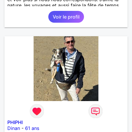
nature, les voyages et aussi faire la fête de temps
en temps ;-)Je suis papa d’un petit garçon de 7 ans
Voir le profil
dont je m’occupe en garde alternée. J’aime à peu
près tous les styles de musique. (Oui je suis pas
trop fan de Jul). Je fais du sport pour garder la
forme et plutôt agréable à regarder. (Enfin je le
pense en tout cas 😂)
PHIPHI
Dinan
-
61 ans