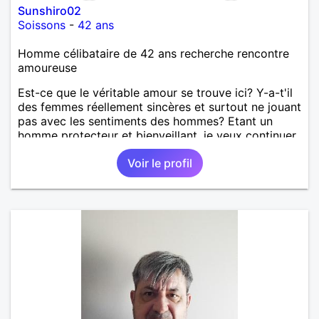
Sunshiro02
Soissons
-
42 ans
Homme célibataire de 42 ans recherche rencontre
amoureuse
Est-ce que le véritable amour se trouve ici? Y-a-t'il
des femmes réellement sincères et surtout ne jouant
pas avec les sentiments des hommes? Etant un
homme protecteur et bienveillant, je veux continuer
d'y croire et pouvoir enfin former la petite famille
Voir le profil
que je désir temps. Faux profil, profiteuse et autres
joyeuseté passer votre chemin, vous ne
m'intéressez pas du tout!