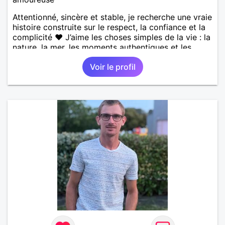
Attentionné, sincère et stable, je recherche une vraie
histoire construite sur le respect, la confiance et la
complicité ❤️ J’aime les choses simples de la vie : la
nature, la mer, les moments authentiques et les
personnes au grand cœur 🌊🌿 Très câlin et
Voir le profil
affectueux, j’adore les petits moments de tendresse
et les calinous réguliers 😊❤️ La solitude finit parfois
par peser, alors si tu es en Nouvelle-Calédonie et
que tu crois encore à un amour vrai, prenons le
temps de discuter… et laissons l’avenir nous guider
🌹