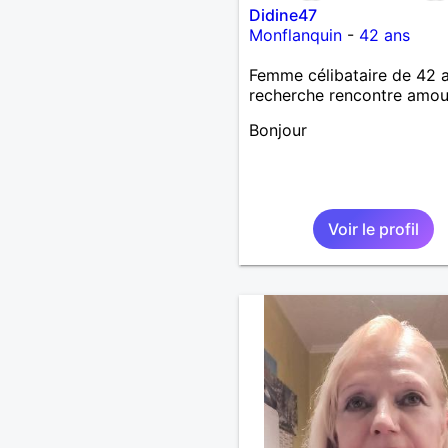
Didine47
Monflanquin
-
42 ans
Femme célibataire de 42 
recherche rencontre amo
Bonjour
Voir le profil