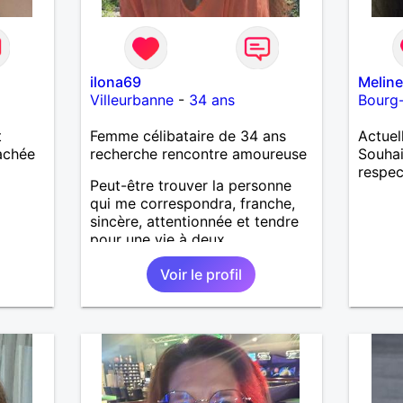
ilona69
Melin
Villeurbanne
-
34 ans
Bourg-
t
Femme célibataire de 34 ans
Actuel
tachée
recherche rencontre amoureuse
Souhai
respe
Peut-être trouver la personne
qui me correspondra, franche,
sincère, attentionnée et tendre
pour une vie à deux.
Voir le profil