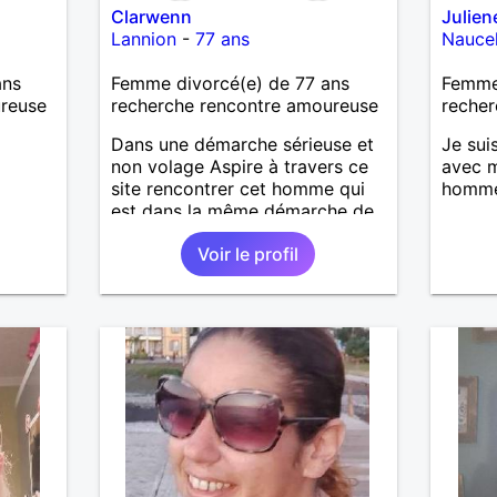
Clarwenn
Julien
Lannion
-
77 ans
Naucel
ans
Femme divorcé(e) de 77 ans
Femme
ureuse
recherche rencontre amoureuse
recher
Dans une démarche sérieuse et
Je suis
non volage Aspire à travers ce
avec m
site rencontrer cet homme qui
homme 
est dans la même démarche de
sincérité et ce vouloir continuer
Voir le profil
son chemin à deux. Dans le plus
grand respect, affection. Pour
une petite présentation D'un
caractère spontané ouvert jeune
blagueur affectueux fidèle.
Préférant échanger avec la
personne qui est dans la même
démarche Pour aboutir
éventuellement à une rencontre
en toute courtoisie. Il n'y a que
cette dernière de vraie. Je vous