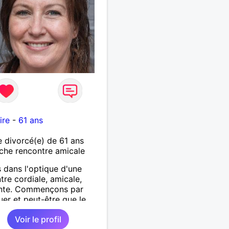
ire
-
61 ans
divorcé(e) de 61 ans
che rencontre amicale
s dans l'optique d'une
tre cordiale, amicale,
ante. Commençons par
uer et peut-être que le
 se chargera du reste.
Voir le profil