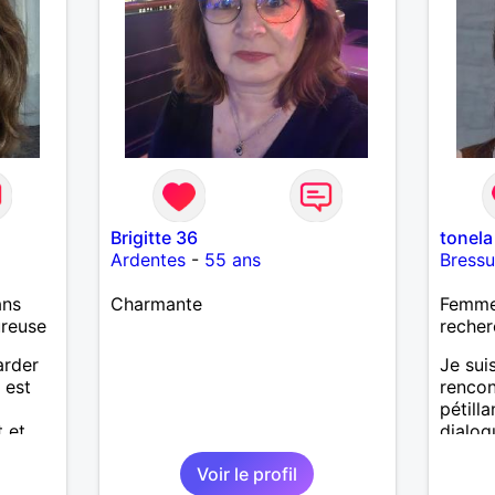
Brigitte 36
tonela
Ardentes
-
55 ans
Bressu
ans
Charmante
Femme 
ureuse
recher
arder
Je sui
 est
rencon
pétill
 et
dialog
 qui
destin
Voir le profil