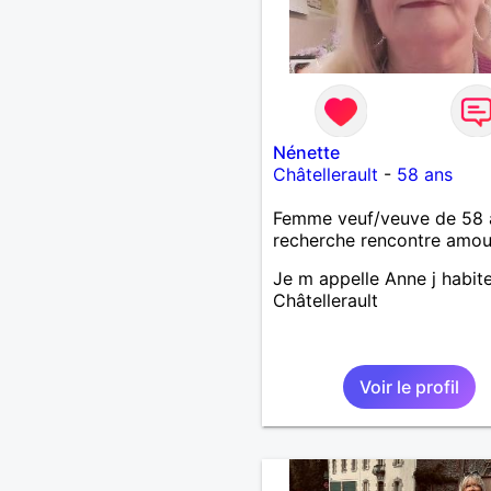
Nénette
Châtellerault
-
58 ans
Femme veuf/veuve de 58 
recherche rencontre amo
Je m appelle Anne j habit
Châtellerault
Voir le profil