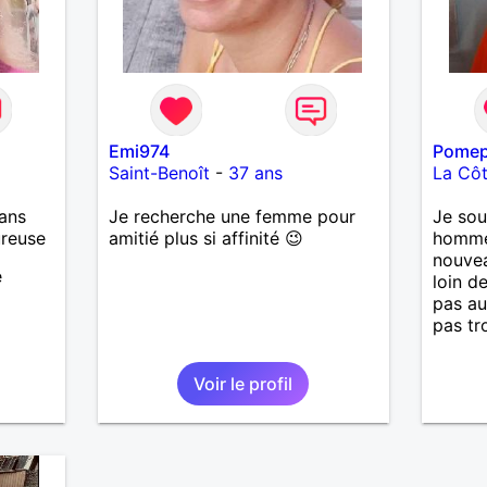
dis peut-être à bientôt
Cordialement Pour aventures
ramasseurs de monnaie, je ne
suis pas des vôtres
Emi974
Pome
Saint-Benoît
-
37 ans
La Côt
ans
Je recherche une femme pour
Je sou
ureuse
amitié plus si affinité 😉
homme 
nouve
e
loin d
pas au
pas tr
Voir le profil