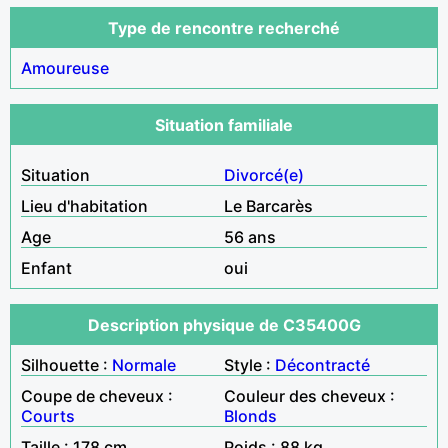
Type de rencontre recherché
Amoureuse
Situation familiale
Situation
Divorcé(e)
Lieu d'habitation
Le Barcarès
Age
56 ans
Enfant
oui
Description physique de C35400G
Silhouette :
Normale
Style :
Décontracté
Coupe de cheveux :
Couleur des cheveux :
Courts
Blonds
Taille : 178 cm
Poids : 88 kg