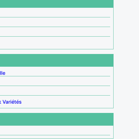
lle
k
Variétés