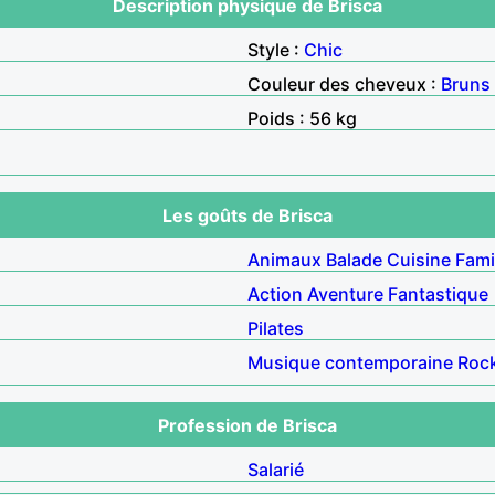
Description physique de Brisca
Style :
Chic
Couleur des cheveux :
Bruns
Poids : 56 kg
Les goûts de Brisca
Animaux
Balade
Cuisine
Fami
Action
Aventure
Fantastique
Pilates
Musique contemporaine
Roc
Profession de Brisca
Salarié