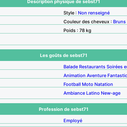
Description physique de sebst71
Style :
Non renseigné
Couleur des cheveux :
Bruns
Poids : 78 kg
Les goûts de sebst71
Balade
Restaurants
Soirées e
Animation
Aventure
Fantasti
Football
Moto
Natation
Ambiance
Latino
New-age
Profession de sebst71
Employé