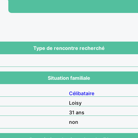
Type de rencontre recherché
Situation familiale
Célibataire
Loisy
31 ans
non