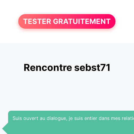
TESTER GRATUITEMENT
Rencontre sebst71
Suis ouvert au dialogue, je suis entier dans mes relati