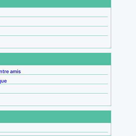
ntre amis
que