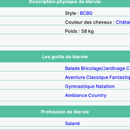
Description physique de klervie
Style :
BCBG
Couleur des cheveux :
Châta
Poids : 58 kg
Les goûts de klervie
Balade
Bricolage/Jardinage
C
Aventure
Classique
Fantasti
Gymnastique
Natation
Ambiance
Country
Profession de klervie
Salarié