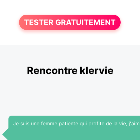
TESTER GRATUITEMENT
Rencontre klervie
Je suis une femme patiente qui profite de la vie, j'ai