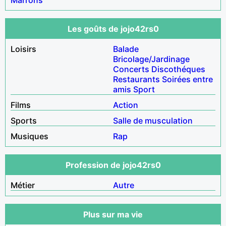
Les goûts de jojo42rs0
Loisirs
Balade
Bricolage/Jardinage
Concerts
Discothéques
Restaurants
Soirées entre
amis
Sport
Films
Action
Sports
Salle de musculation
Musiques
Rap
Profession de jojo42rs0
Métier
Autre
Plus sur ma vie