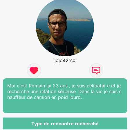
jojo42rs0
Moi c'est Romain jai 23 ans , je suis célibataire et je
recherche une relation sérieuse. Dans la vie je suis c
hauffeur de camion en poid lourd.
Type de rencontre recherché