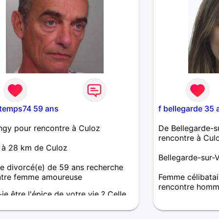
utemps74 59 ans
f bellegarde 35 
ngy pour rencontre à Culoz
De Bellegarde-s
rencontre à Cul
 à 28 km de Culoz
Bellegarde-sur-
 divorcé(e) de 59 ans recherche
ntre femme amoureuse
Femme célibatai
rencontre homm
-je être l'épice de votre vie ? Celle
nnera de la saveur à votre
Pour moi, une re
en, fera briller vos yeux, et
qu'en étant sinc