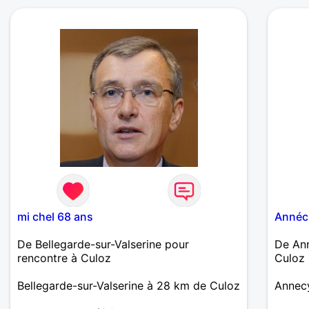
adouci
mon dé
vais p
par le
garçon
pragma
petit P
ma ros
vie, n
d'avoi
main, 
de la 
cette 
valeu
fidéli
d'écou
mi chel 68 ans
Annéc
récipr
qu'aff
De Bellegarde-sur-Valserine pour
De Ann
l'avez
rencontre à Culoz
Culoz
d'une 
d'écha
Bellegarde-sur-Valserine à 28 km de Culoz
Annecy
vie est