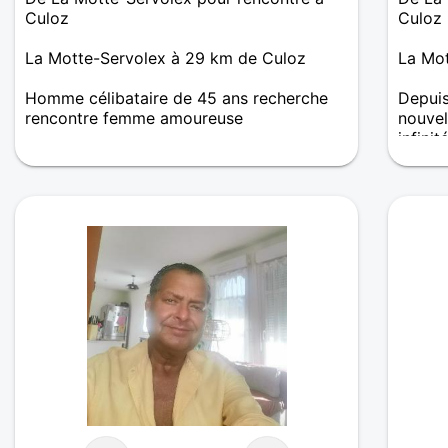
Culoz
Culoz
La Motte-Servolex à 29 km de Culoz
La Mot
Homme célibataire de 45 ans recherche
Depuis
rencontre femme amoureuse
nouvel
infinit
Homme moitié campagnard moitié geek ;)
j'aime autant les activités sportives et la
nature que l'art et les jeux de toutes
sortes. Je lis également régulièrement et
regarde des animes. Le matin je travaille
en grande distrib et l'après midi je suis
illustrateur freelance (en tentative de
reconversion!).