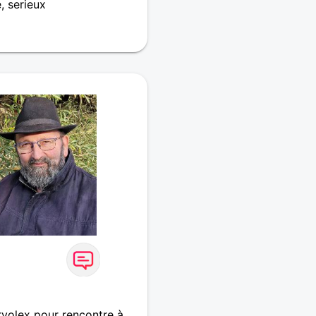
e, serieux
volex pour rencontre à