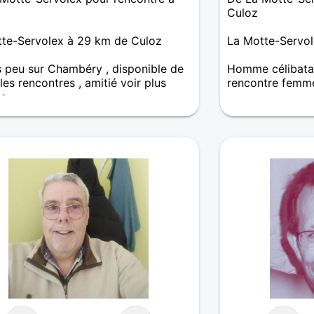
Culoz
te-Servolex à 29 km de Culoz
La Motte-Servol
 peu sur Chambéry , disponible de
Homme célibatai
les rencontres , amitié voir plus
rencontre femm
és
A 78 printemps
transgresseur e
comme reporter 
précurseur de n
vies professionn
passionnantes !
d'échecs (de quo
& 49 années d'Am
réciproque, ma
cadette a accep
générosité, d'u
séparation ! ... 
ème livre et pour
recherche d'une 
Pour info perso