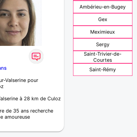
Ambérieu-en-Bugey
Gex
Meximieux
Sergy
Saint-Trivier-de-
Courtes
ans
Saint-Rémy
ur-Valserine pour
oz
Valserine à 28 km de Culoz
re de 35 ans recherche
e amoureuse
lation ne peut être saine
ère et honnête.