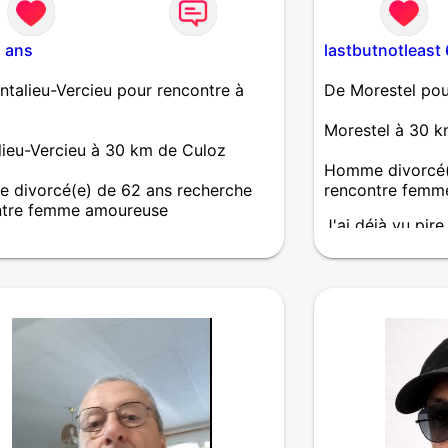
biblio) : associa
Hauts-De-France
ass. des écrivain
2 ans
lastbutnotleast 
talieu-Vercieu pour rencontre à
De Morestel pou
Morestel à 30 k
ieu-Vercieu à 30 km de Culoz
Homme divorcé(
 divorcé(e) de 62 ans recherche
rencontre femm
ntre femme amoureuse
J'ai déjà vu pire
haite rencontrer une femme pour
triste et plus lai
 ma solitude
et plus ceci et 
++ (les ++ c'est 
plus ça fait du b
(dans la tête tou