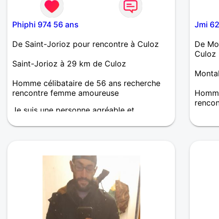
Phiphi 974 56 ans
Jmi 6
De Saint-Jorioz pour rencontre à Culoz
De Mon
Culoz
Saint-Jorioz à 29 km de Culoz
Montal
Homme célibataire de 56 ans recherche
rencontre femme amoureuse
Homme
renco
Je suis une personne agréable et
respectueuse qui déteste les conflits je
Je sou
recherche une belle relation sérieuse et
rompre
durable, afin de refaire ma vie..