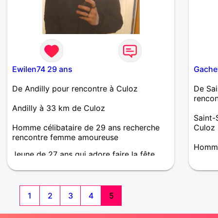
Ewilen74 29 ans
Gache
De Andilly pour rencontre à Culoz
De Sai
rencon
Andilly à 33 km de Culoz
Saint-
Homme célibataire de 29 ans recherche
Culoz
rencontre femme amoureuse
Homme
Jeune de 27 ans qui adore faire la fête
mais aussi rester dans son lit à rien foutre
1
2
3
4
5