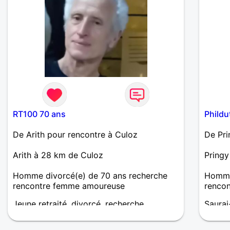
RT100 70 ans
Phild
De Arith pour rencontre à Culoz
De Pri
Arith à 28 km de Culoz
Pringy
Homme divorcé(e) de 70 ans recherche
Homme
rencontre femme amoureuse
renco
Jeune retraité, divorcé, recherche
Saurai
compagne pour poursuivre mon chemin
qui do
quotidi