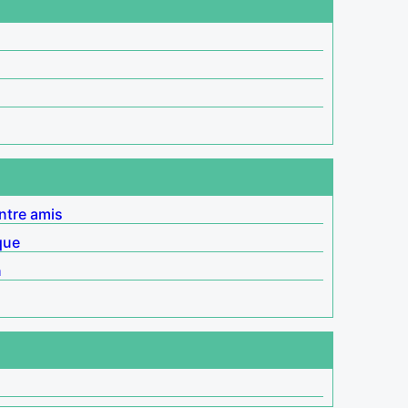
ntre amis
que
n