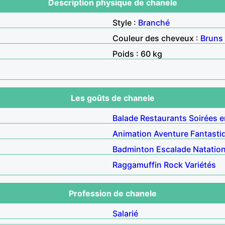
Description physique de chanele
Style :
Branché
Couleur des cheveux :
Bruns
Poids : 60 kg
Les goûts de chanele
Balade
Restaurants
Soirées e
Animation
Aventure
Fantasti
Badminton
Escalade
Natatio
Raggamuffin
Rock
Variétés
Profession de chanele
Salarié