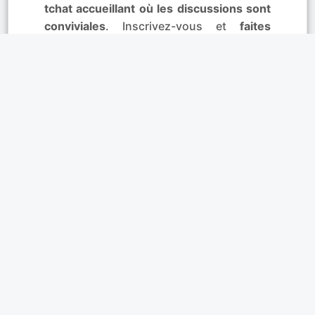
tchat accueillant où les discussions sont
conviviales
. Inscrivez-vous et
faites
connaissance en toute sécurité
.
Utilisez
le tchat privé, c'est le moyen facile
d’en
savoir plus sur la personne qui vous a fait
flasher..
Affinités
Profil + photo, c'est mieux!